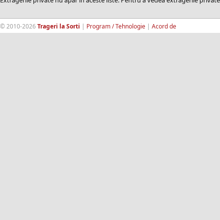
Extragerile private nu apar in aceste liste. Pentru a vedea extragerile private
© 2010-2026
Trageri la Sorti
|
Program / Tehnologie
|
Acord de
confidentialitate
|
Termeni si conditii
|
Contact
|
193.189.98.18
RandomWinners.com
| Site securizat de