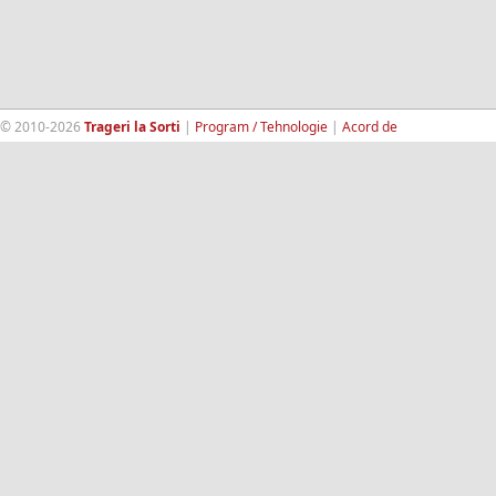
© 2010-2026
Trageri la Sorti
|
Program / Tehnologie
|
Acord de
confidentialitate
|
Termeni si conditii
|
Contact
|
193.189.98.18
RandomWinners.com
| Site securizat de