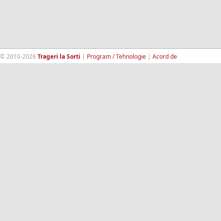
© 2010-2026
Trageri la Sorti
|
Program / Tehnologie
|
Acord de
confidentialitate
|
Termeni si conditii
|
Contact
|
193.189.98.18
RandomWinners.com
| Site securizat de