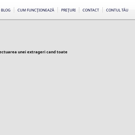
BLOG
CUM FUNCŢIONEAZĂ
PREŢURI
CONTACT
CONTUL TĂU
fectuarea unei extrageri cand toate