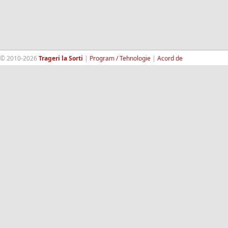
© 2010-2026
Trageri la Sorti
|
Program / Tehnologie
|
Acord de
confidentialitate
|
Termeni si conditii
|
Contact
|
193.189.98.18
RandomWinners.com
| Site securizat de