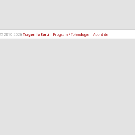
© 2010-2026
Trageri la Sorti
|
Program / Tehnologie
|
Acord de
confidentialitate
|
Termeni si conditii
|
Contact
|
193.189.98.18
RandomWinners.com
| Site securizat de