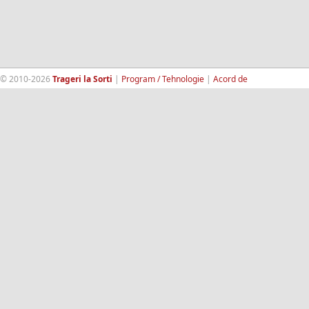
© 2010-2026
Trageri la Sorti
|
Program / Tehnologie
|
Acord de
confidentialitate
|
Termeni si conditii
|
Contact
|
193.189.98.18
RandomWinners.com
| Site securizat de