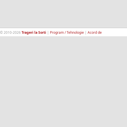
© 2010-2026
Trageri la Sorti
|
Program / Tehnologie
|
Acord de
confidentialitate
|
Termeni si conditii
|
Contact
|
193.189.98.18
RandomWinners.com
| Site securizat de