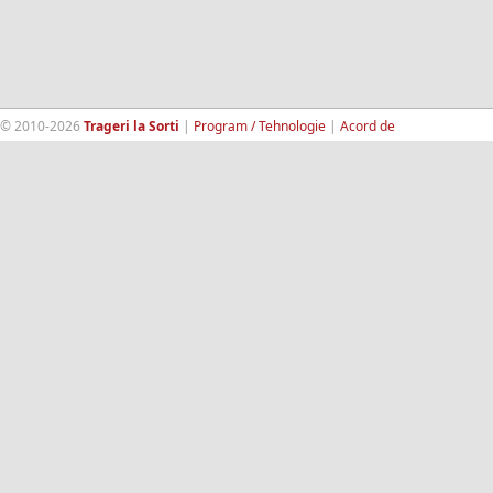
© 2010-2026
Trageri la Sorti
|
Program / Tehnologie
|
Acord de
confidentialitate
|
Termeni si conditii
|
Contact
|
193.189.98.18
RandomWinners.com
| Site securizat de