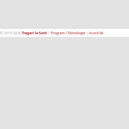
© 2010-2026
Trageri la Sorti
|
Program / Tehnologie
|
Acord de
confidentialitate
|
Termeni si conditii
|
Contact
|
193.189.98.18
RandomWinners.com
| Site securizat de