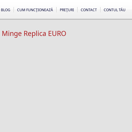
BLOG
CUM FUNCŢIONEAZĂ
PREŢURI
CONTACT
CONTUL TĂU
 x Minge Replica EURO