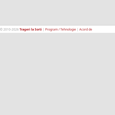
© 2010-2026
Trageri la Sorti
|
Program / Tehnologie
|
Acord de
confidentialitate
|
Termeni si conditii
|
Contact
|
193.189.98.18
RandomWinners.com
| Site securizat de