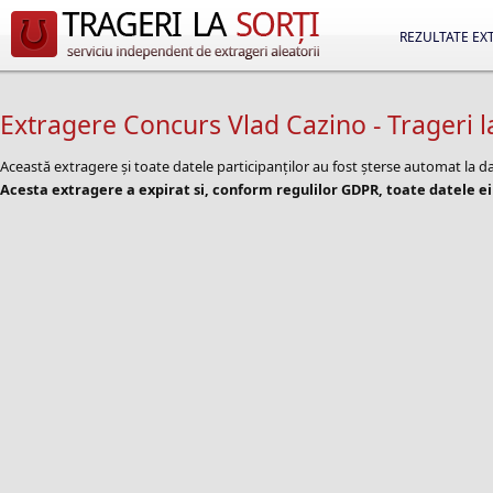
REZULTATE EX
Extragere Concurs Vlad Cazino - Trageri l
Această extragere și toate datele participanților au fost șterse automat la 
Acesta extragere a expirat si, conform regulilor GDPR, toate datele ei 