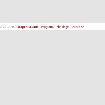
© 2010-2026
Trageri la Sorti
|
Program / Tehnologie
|
Acord de
confidentialitate
|
Termeni si conditii
|
Contact
|
193.189.98.18
RandomWinners.com
| Site securizat de