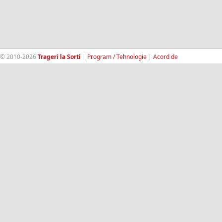
© 2010-2026
Trageri la Sorti
|
Program / Tehnologie
|
Acord de
confidentialitate
|
Termeni si conditii
|
Contact
|
193.189.98.18
RandomWinners.com
| Site securizat de