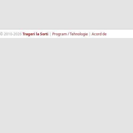
© 2010-2026
Trageri la Sorti
|
Program / Tehnologie
|
Acord de
confidentialitate
|
Termeni si conditii
|
Contact
|
193.189.98.18
RandomWinners.com
| Site securizat de