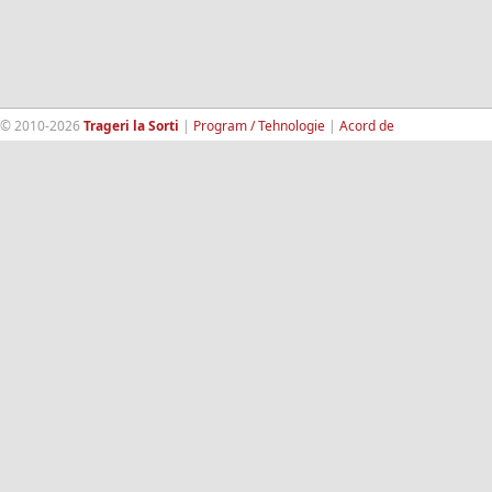
© 2010-2026
Trageri la Sorti
|
Program / Tehnologie
|
Acord de
confidentialitate
|
Termeni si conditii
|
Contact
|
193.189.98.18
RandomWinners.com
| Site securizat de