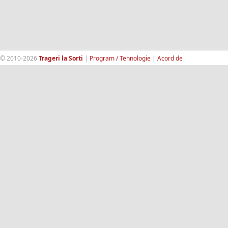
© 2010-2026
Trageri la Sorti
|
Program / Tehnologie
|
Acord de
confidentialitate
|
Termeni si conditii
|
Contact
|
193.189.98.18
RandomWinners.com
| Site securizat de