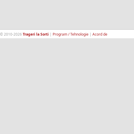
© 2010-2026
Trageri la Sorti
|
Program / Tehnologie
|
Acord de
confidentialitate
|
Termeni si conditii
|
Contact
|
193.189.98.18
RandomWinners.com
| Site securizat de