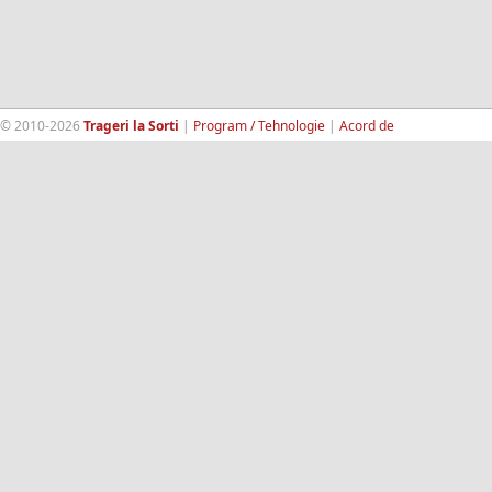
© 2010-2026
Trageri la Sorti
|
Program / Tehnologie
|
Acord de
confidentialitate
|
Termeni si conditii
|
Contact
|
193.189.98.18
RandomWinners.com
| Site securizat de