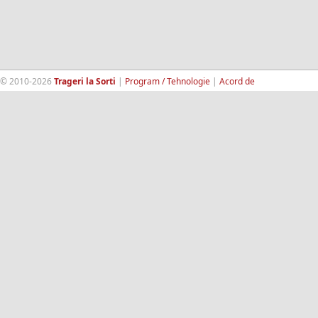
© 2010-2026
Trageri la Sorti
|
Program / Tehnologie
|
Acord de
confidentialitate
|
Termeni si conditii
|
Contact
|
193.189.98.18
RandomWinners.com
| Site securizat de