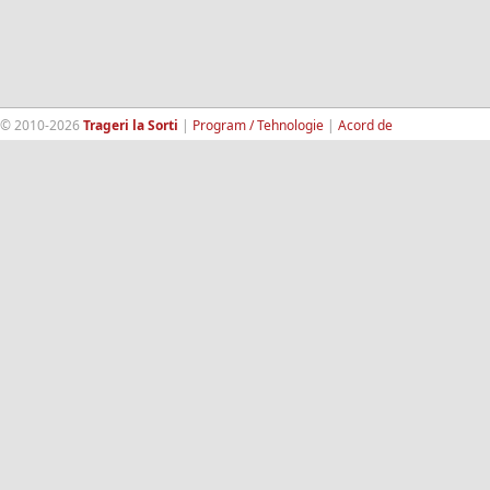
© 2010-2026
Trageri la Sorti
|
Program / Tehnologie
|
Acord de
confidentialitate
|
Termeni si conditii
|
Contact
|
193.189.98.18
RandomWinners.com
| Site securizat de