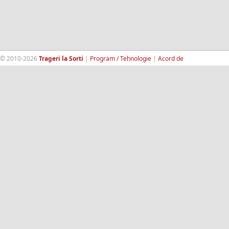
© 2010-2026
Trageri la Sorti
|
Program / Tehnologie
|
Acord de
confidentialitate
|
Termeni si conditii
|
Contact
|
193.189.98.18
RandomWinners.com
| Site securizat de