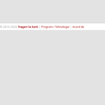
© 2010-2026
Trageri la Sorti
|
Program / Tehnologie
|
Acord de
confidentialitate
|
Termeni si conditii
|
Contact
|
193.189.98.18
RandomWinners.com
| Site securizat de