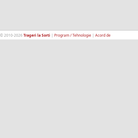
© 2010-2026
Trageri la Sorti
|
Program / Tehnologie
|
Acord de
confidentialitate
|
Termeni si conditii
|
Contact
|
193.189.98.18
RandomWinners.com
| Site securizat de