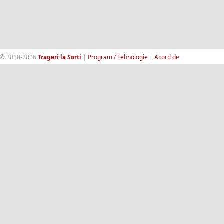
© 2010-2026
Trageri la Sorti
|
Program / Tehnologie
|
Acord de
confidentialitate
|
Termeni si conditii
|
Contact
|
193.189.98.18
RandomWinners.com
| Site securizat de