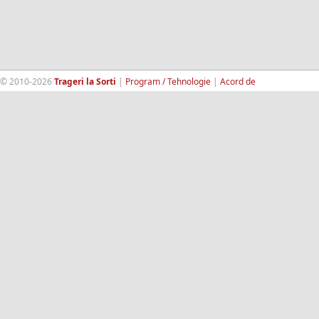
© 2010-2026
Trageri la Sorti
|
Program / Tehnologie
|
Acord de
confidentialitate
|
Termeni si conditii
|
Contact
|
193.189.98.18
RandomWinners.com
| Site securizat de