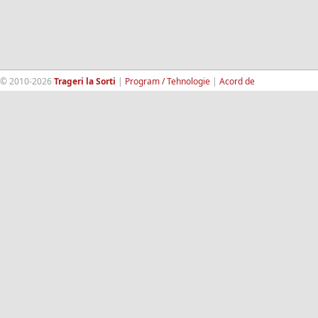
© 2010-2026
Trageri la Sorti
|
Program / Tehnologie
|
Acord de
confidentialitate
|
Termeni si conditii
|
Contact
|
193.189.98.18
RandomWinners.com
| Site securizat de