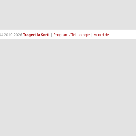
© 2010-2026
Trageri la Sorti
|
Program / Tehnologie
|
Acord de
confidentialitate
|
Termeni si conditii
|
Contact
|
193.189.98.18
RandomWinners.com
| Site securizat de