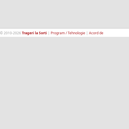
© 2010-2026
Trageri la Sorti
|
Program / Tehnologie
|
Acord de
confidentialitate
|
Termeni si conditii
|
Contact
|
193.189.98.18
RandomWinners.com
| Site securizat de