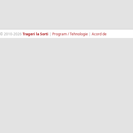
© 2010-2026
Trageri la Sorti
|
Program / Tehnologie
|
Acord de
confidentialitate
|
Termeni si conditii
|
Contact
|
193.189.98.18
RandomWinners.com
| Site securizat de