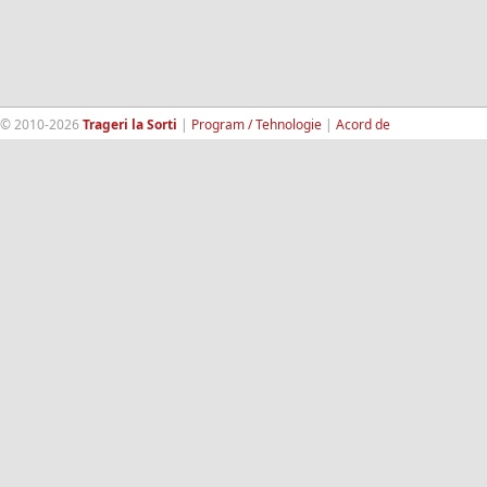
© 2010-2026
Trageri la Sorti
|
Program / Tehnologie
|
Acord de
confidentialitate
|
Termeni si conditii
|
Contact
|
193.189.98.18
RandomWinners.com
| Site securizat de