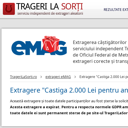
REZULTATE EX
Extragerea câștigătorilor
serviciului independent T
de Oficiul Federal de Metr
extrageri corecte și tran
TrageriLaSorti.ro
extrageri eMAG
Extragere "Castiga 2.000 Lei 
Extragere "Castiga 2.000 Lei pentru a
Această extragere și toate datele participanților au fost șterse la soli
Acesta extragere a expirat. Pentru a respecta normele GDPR am 
toate datele ei sunt permanent sterse de pe site-ul TrageriLaSor