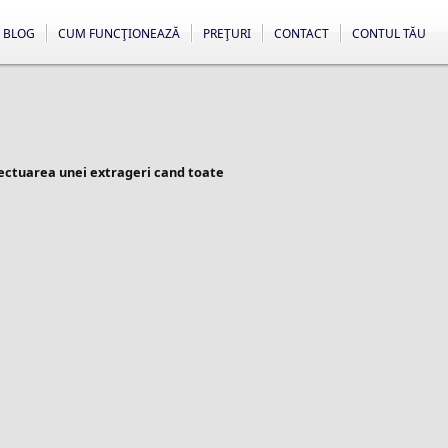
BLOG
CUM FUNCŢIONEAZĂ
PREŢURI
CONTACT
CONTUL TĂU
fectuarea unei extrageri cand toate