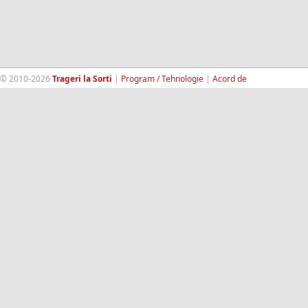
© 2010-2026
Trageri la Sorti
|
Program / Tehnologie
|
Acord de
confidentialitate
|
Termeni si conditii
|
Contact
|
193.189.98.18
RandomWinners.com
| Site securizat de