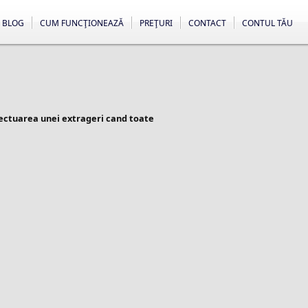
BLOG
CUM FUNCŢIONEAZĂ
PREŢURI
CONTACT
CONTUL TĂU
fectuarea unei extrageri cand toate