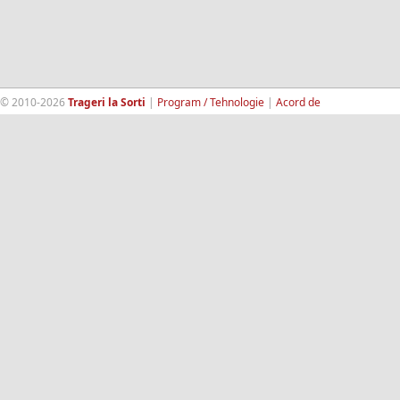
© 2010-2026
Trageri la Sorti
|
Program / Tehnologie
|
Acord de
confidentialitate
|
Termeni si conditii
|
Contact
|
193.189.98.18
RandomWinners.com
| Site securizat de