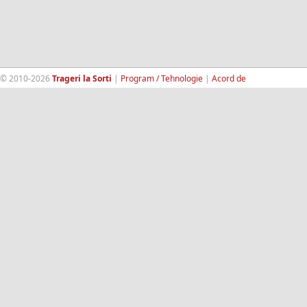
© 2010-2026
Trageri la Sorti
|
Program / Tehnologie
|
Acord de
confidentialitate
|
Termeni si conditii
|
Contact
|
193.189.98.18
RandomWinners.com
| Site securizat de