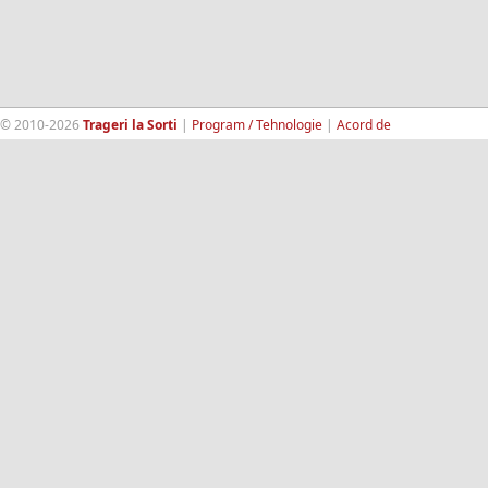
© 2010-2026
Trageri la Sorti
|
Program / Tehnologie
|
Acord de
confidentialitate
|
Termeni si conditii
|
Contact
|
193.189.98.18
RandomWinners.com
| Site securizat de