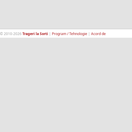
© 2010-2026
Trageri la Sorti
|
Program / Tehnologie
|
Acord de
confidentialitate
|
Termeni si conditii
|
Contact
|
193.189.98.18
RandomWinners.com
| Site securizat de