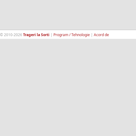
© 2010-2026
Trageri la Sorti
|
Program / Tehnologie
|
Acord de
confidentialitate
|
Termeni si conditii
|
Contact
|
193.189.98.18
RandomWinners.com
| Site securizat de