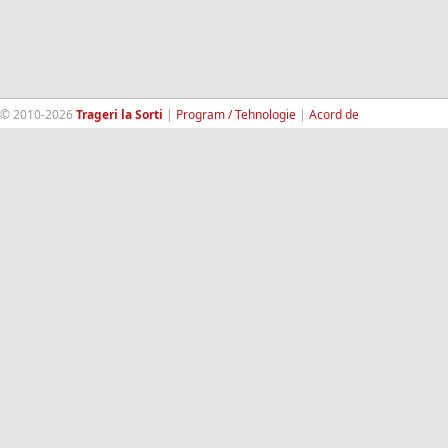
© 2010-2026
Trageri la Sorti
|
Program / Tehnologie
|
Acord de
confidentialitate
|
Termeni si conditii
|
Contact
|
193.189.98.18
RandomWinners.com
| Site securizat de