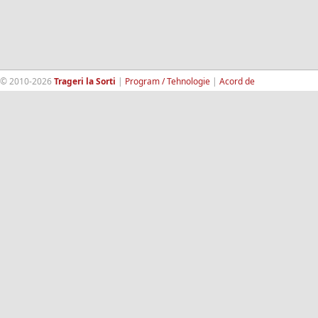
© 2010-2026
Trageri la Sorti
|
Program / Tehnologie
|
Acord de
confidentialitate
|
Termeni si conditii
|
Contact
|
193.189.98.18
RandomWinners.com
| Site securizat de