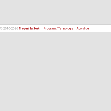
© 2010-2026
Trageri la Sorti
|
Program / Tehnologie
|
Acord de
confidentialitate
|
Termeni si conditii
|
Contact
|
193.189.98.18
RandomWinners.com
| Site securizat de