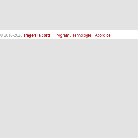
© 2010-2026
Trageri la Sorti
|
Program / Tehnologie
|
Acord de
confidentialitate
|
Termeni si conditii
|
Contact
|
193.189.98.18
RandomWinners.com
| Site securizat de