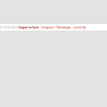
© 2010-2026
Trageri la Sorti
|
Program / Tehnologie
|
Acord de
confidentialitate
|
Termeni si conditii
|
Contact
|
193.189.98.18
RandomWinners.com
| Site securizat de