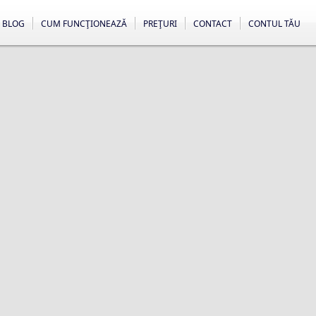
BLOG
CUM FUNCŢIONEAZĂ
PREŢURI
CONTACT
CONTUL TĂU