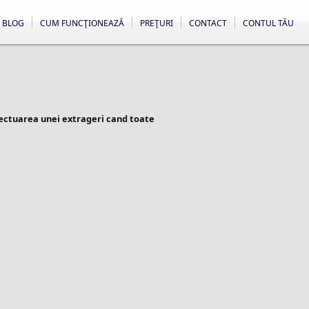
BLOG
CUM FUNCŢIONEAZĂ
PREŢURI
CONTACT
CONTUL TĂU
fectuarea unei extrageri cand toate