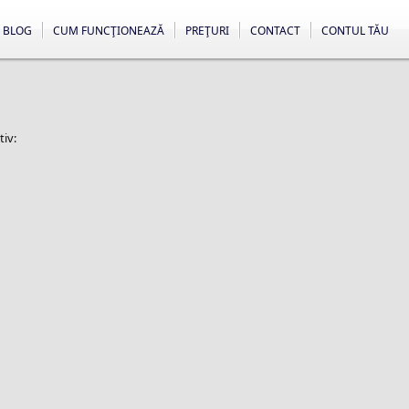
BLOG
CUM FUNCŢIONEAZĂ
PREŢURI
CONTACT
CONTUL TĂU
tiv: