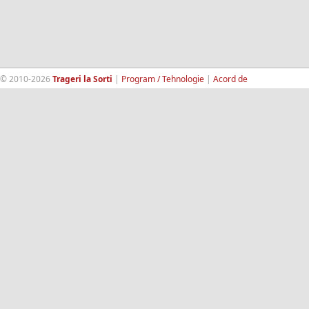
© 2010-2026
Trageri la Sorti
|
Program / Tehnologie
|
Acord de
confidentialitate
|
Termeni si conditii
|
Contact
|
193.189.98.18
RandomWinners.com
| Site securizat de