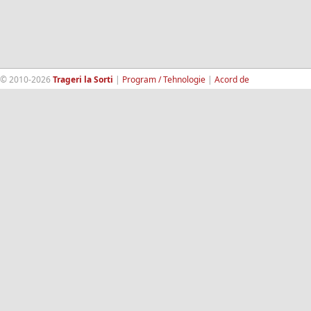
© 2010-2026
Trageri la Sorti
|
Program / Tehnologie
|
Acord de
confidentialitate
|
Termeni si conditii
|
Contact
|
193.189.98.18
RandomWinners.com
| Site securizat de