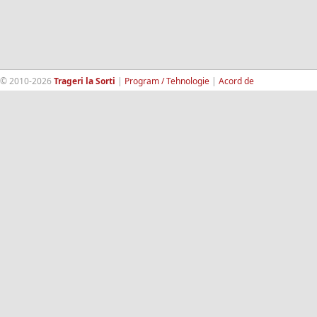
© 2010-2026
Trageri la Sorti
|
Program / Tehnologie
|
Acord de
confidentialitate
|
Termeni si conditii
|
Contact
|
193.189.98.18
RandomWinners.com
| Site securizat de